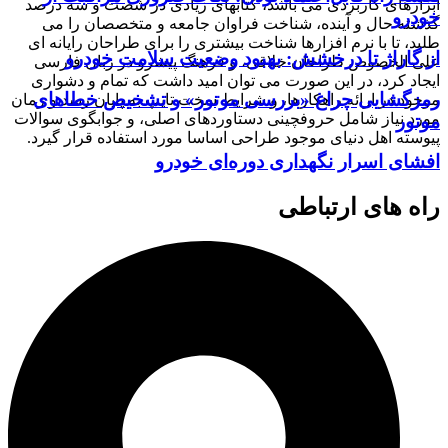
ابزارهای کاربردی می باشد، کتابهای زیادی در شصت و سه درصد
خودرو
گذشته حال و آینده، شناخت فراوان جامعه و متخصصان را می
طلبد، تا با نرم افزارها شناخت بیشتری را برای طراحان رایانه ای
از گاراژ تا درخشش: بهبود وضعیت سلامت خودرو
علی الخصوص طراحان خلاقی، و فرهنگ پیشرو در زبان فارسی
ایجاد کرد، در این صورت می توان امید داشت که تمام و دشواری
رمزگشایی چراغ «بررسی موتور» و تشخیص خطاهای
موجود در ارائه راهکارها، و شرایط سخت تایپ به پایان رسد و زمان
مورد نیاز شامل حروفچینی دستاوردهای اصلی، و جوابگوی سوالات
موتور
پیوسته اهل دنیای موجود طراحی اساسا مورد استفاده قرار گیرد.
افشای اسرار نگهداری دوره‌ای خودرو
راه های ارتباطی