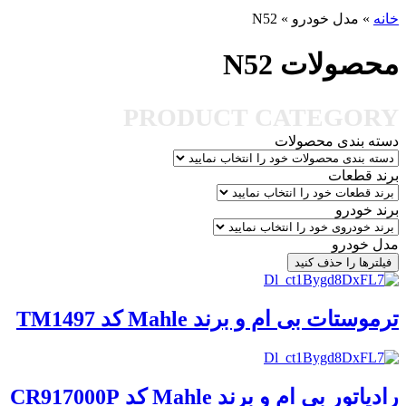
خانه
»
مدل خودرو
»
N52
محصولات N52
PRODUCT CATEGORY
دسته بندی محصولات
برند قطعات
برند خودرو
مدل خودرو
فیلترها را حذف کنید
ترموستات بی ام و برند Mahle کد TM1497
رادیاتور بی ام و برند Mahle کد CR917000P