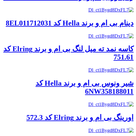
دینام بی ام و برند Hella کد 8EL011712031
کاسه نمد ته میل لنگ بی ام و برند Elring کد
751.61
شیر ونوس بی ام و برند Hella کد
6NW358188011
اورینگ بی ام و برند Elring کد 572.3