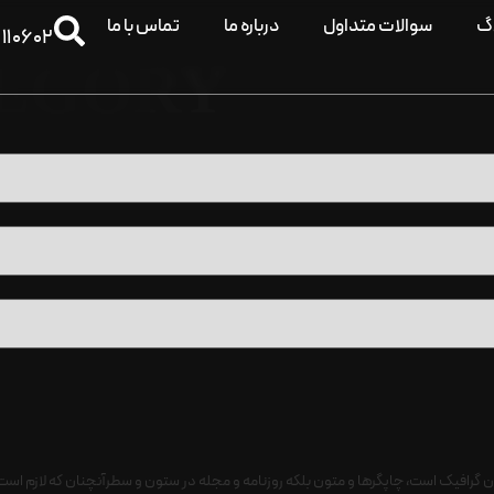
اگ
سوالات متداول
درباره ما
تماس با ما
110602
TEGORY
گرافیک است، چاپگرها و متون بلکه روزنامه و مجله در ستون و سطرآنچنان که لازم است، و