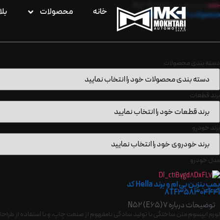
خانه
»
مدل خودرو
»
7(E65) N52
خانه
محصولات
بل
محصولات 7(E65) N52
دسته بندی محصولات
برند قطعات
برند خودرو
مدل خودرو
پمپ بنزین بی ام و برند Hella کد
8TF358304441
توضیحات درباره 7(E65) N52
لورم ایپسوم متن ساختگی با تولید سادگی نامفهوم از صنعت چاپ، و با استفاده از طراحان 