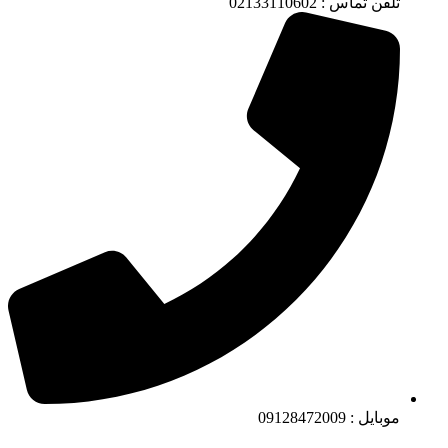
تلفن تماس : 02133110602
موبایل : 09128472009