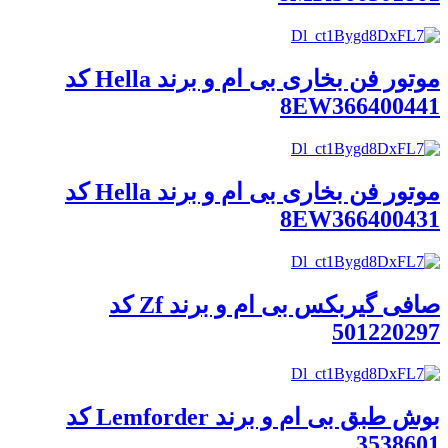
موتور فن بخاری بی ام و برند Hella کد
8EW366400441
موتور فن بخاری بی ام و برند Hella کد
8EW366400431
صافی گیربکس بی ام و برند Zf کد
501220297
بوش طبق بی ام و برند Lemforder کد
3538601