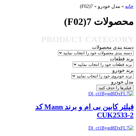
خانه
»
مدل خودرو
»
7(F02)
محصولات 7(F02)
PRODUCT CATEGORY
دسته بندی محصولات
برند قطعات
برند خودرو
مدل خودرو
فیلترها را حذف کنید
فیلتر کابین بی ام و برند Mann کد
CUK2533-2