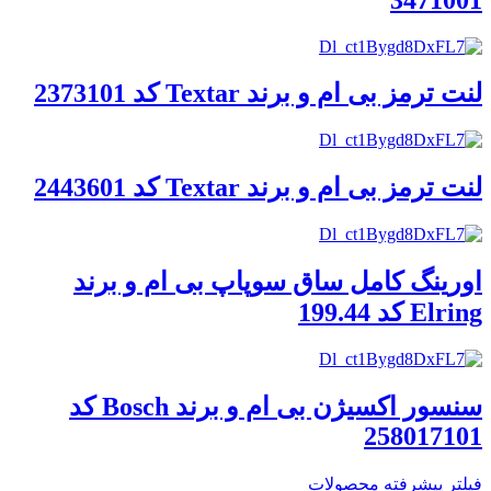
لنت ترمز بی ام و برند Textar کد 2373101
لنت ترمز بی ام و برند Textar کد 2443601
اورینگ کامل ساق سوپاپ بی ام و برند
Elring کد 199.44
سنسور اکسیژن بی ام و برند Bosch کد
258017101
فیلتر پیشرفته محصولات