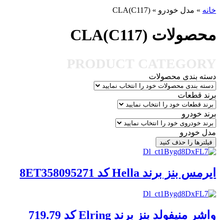
خانه
»
مدل خودرو
»
CLA(C117)
محصولات CLA(C117)
PRODUCT CATEGORY
دسته بندی محصولات
برند قطعات
برند خودرو
مدل خودرو
فیلترها را حذف کنید
ایرمس بنز برند Hella کد 8ET358095271
واشر منیفولد بنز برند Elring کد 719.79