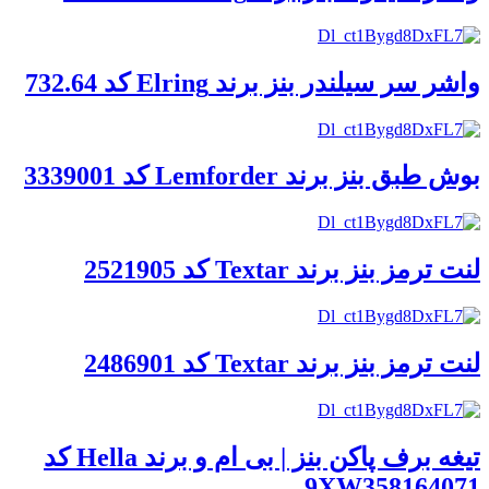
واشر سر سیلندر بنز برند Elring کد 732.64
بوش طبق بنز برند Lemforder کد 3339001
لنت ترمز بنز برند Textar کد 2521905
لنت ترمز بنز برند Textar کد 2486901
تیغه برف پاکن بنز | بی ام و برند Hella کد
9XW358164071