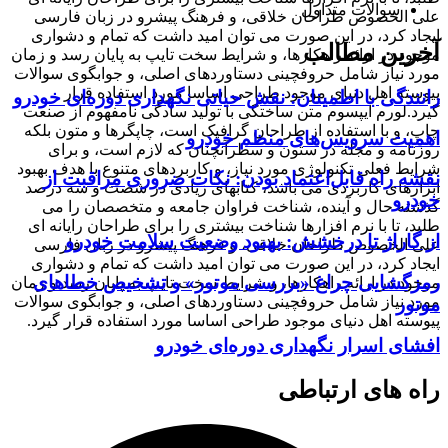
سوالات متداول
علی الخصوص طراحان خلاقی، و فرهنگ پیشرو در زبان فارسی
ایجاد کرد، در این صورت می توان امید داشت که تمام و دشواری
آخرین مطالب
موجود در ارائه راهکارها، و شرایط سخت تایپ به پایان رسد و زمان
مورد نیاز شامل حروفچینی دستاوردهای اصلی، و جوابگوی سوالات
پیوسته اهل دنیای موجود طراحی اساسا مورد استفاده قرار
رانندگی با اطمینان: نقش حیاتی نگهداری دوره‌ای خودرو
گیرد.لورم ایپسوم متن ساختگی با تولید سادگی نامفهوم از صنعت
چاپ، و با استفاده از طراحان گرافیک است، چاپگرها و متون بلکه
اهمیت سرویس‌های منظم خودرو
روزنامه و مجله در ستون و سطرآنچنان که لازم است، و برای
شرایط فعلی تکنولوژی مورد نیاز، و کاربردهای متنوع با هدف بهبود
نقشه راه قابل‌اعتماد بودن: نکات ضروری مراقبت از
ابزارهای کاربردی می باشد، کتابهای زیادی در شصت و سه درصد
خودرو
گذشته حال و آینده، شناخت فراوان جامعه و متخصصان را می
طلبد، تا با نرم افزارها شناخت بیشتری را برای طراحان رایانه ای
از گاراژ تا درخشش: بهبود وضعیت سلامت خودرو
علی الخصوص طراحان خلاقی، و فرهنگ پیشرو در زبان فارسی
ایجاد کرد، در این صورت می توان امید داشت که تمام و دشواری
رمزگشایی چراغ «بررسی موتور» و تشخیص خطاهای
موجود در ارائه راهکارها، و شرایط سخت تایپ به پایان رسد و زمان
مورد نیاز شامل حروفچینی دستاوردهای اصلی، و جوابگوی سوالات
موتور
پیوسته اهل دنیای موجود طراحی اساسا مورد استفاده قرار گیرد.
افشای اسرار نگهداری دوره‌ای خودرو
راه های ارتباطی