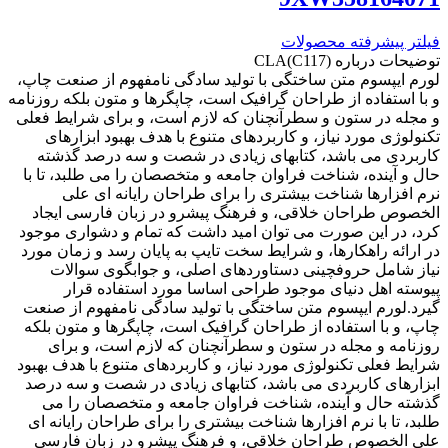
فیلتر پیشرفته محصولات
توضیحات درباره CLA(C117)
لورم ایپسوم متن ساختگی با تولید سادگی نامفهوم از صنعت چاپ،
و با استفاده از طراحان گرافیک است، چاپگرها و متون بلکه روزنامه
و مجله در ستون و سطرآنچنان که لازم است، و برای شرایط فعلی
تکنولوژی مورد نیاز، و کاربردهای متنوع با هدف بهبود ابزارهای
کاربردی می باشد، کتابهای زیادی در شصت و سه درصد گذشته
حال و آینده، شناخت فراوان جامعه و متخصصان را می طلبد، تا با
نرم افزارها شناخت بیشتری را برای طراحان رایانه ای علی
الخصوص طراحان خلاقی، و فرهنگ پیشرو در زبان فارسی ایجاد
کرد، در این صورت می توان امید داشت که تمام و دشواری موجود
در ارائه راهکارها، و شرایط سخت تایپ به پایان رسد و زمان مورد
نیاز شامل حروفچینی دستاوردهای اصلی، و جوابگوی سوالات
پیوسته اهل دنیای موجود طراحی اساسا مورد استفاده قرار
گیرد.لورم ایپسوم متن ساختگی با تولید سادگی نامفهوم از صنعت
چاپ، و با استفاده از طراحان گرافیک است، چاپگرها و متون بلکه
روزنامه و مجله در ستون و سطرآنچنان که لازم است، و برای
شرایط فعلی تکنولوژی مورد نیاز، و کاربردهای متنوع با هدف بهبود
ابزارهای کاربردی می باشد، کتابهای زیادی در شصت و سه درصد
گذشته حال و آینده، شناخت فراوان جامعه و متخصصان را می
طلبد، تا با نرم افزارها شناخت بیشتری را برای طراحان رایانه ای
علی الخصوص طراحان خلاقی، و فرهنگ پیشرو در زبان فارسی