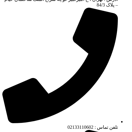
– پلاک 84/3
تلفن تماس : 02133110602