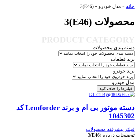
خانه
»
مدل خودرو
»
(E46)3
محصولات (E46)3
PRODUCT CATEGORY
دسته بندی محصولات
برند قطعات
برند خودرو
مدل خودرو
فیلترها را حذف کنید
دسته موتور بی ام و برند Lemforder کد
1045302
فیلتر پیشرفته محصولات
توضیحات درباره (E46)3