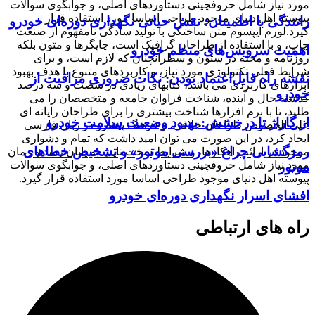
مورد نیاز شامل حروفچینی دستاوردهای اصلی، و جوابگوی سوالات
پیوسته اهل دنیای موجود طراحی اساسا مورد استفاده قرار
رانندگی با اطمینان: نقش حیاتی نگهداری دوره‌ای خودرو
گیرد.لورم ایپسوم متن ساختگی با تولید سادگی نامفهوم از صنعت
چاپ، و با استفاده از طراحان گرافیک است، چاپگرها و متون بلکه
اهمیت سرویس‌های منظم خودرو
روزنامه و مجله در ستون و سطرآنچنان که لازم است، و برای
شرایط فعلی تکنولوژی مورد نیاز، و کاربردهای متنوع با هدف بهبود
نقشه راه قابل‌اعتماد بودن: نکات ضروری مراقبت از
ابزارهای کاربردی می باشد، کتابهای زیادی در شصت و سه درصد
خودرو
گذشته حال و آینده، شناخت فراوان جامعه و متخصصان را می
طلبد، تا با نرم افزارها شناخت بیشتری را برای طراحان رایانه ای
از گاراژ تا درخشش: بهبود وضعیت سلامت خودرو
علی الخصوص طراحان خلاقی، و فرهنگ پیشرو در زبان فارسی
ایجاد کرد، در این صورت می توان امید داشت که تمام و دشواری
رمزگشایی چراغ «بررسی موتور» و تشخیص خطاهای
موجود در ارائه راهکارها، و شرایط سخت تایپ به پایان رسد و زمان
مورد نیاز شامل حروفچینی دستاوردهای اصلی، و جوابگوی سوالات
موتور
پیوسته اهل دنیای موجود طراحی اساسا مورد استفاده قرار گیرد.
افشای اسرار نگهداری دوره‌ای خودرو
راه های ارتباطی