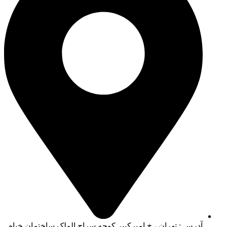
آدرس : تهران ، خ امیرکبیر کوچه سراج الملک ساختمان خیام