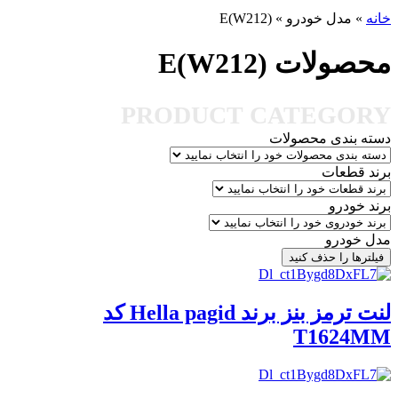
خانه
»
مدل خودرو
»
E(W212)
محصولات E(W212)
PRODUCT CATEGORY
دسته بندی محصولات
برند قطعات
برند خودرو
مدل خودرو
فیلترها را حذف کنید
لنت ترمز بنز برند Hella pagid کد
T1624MM