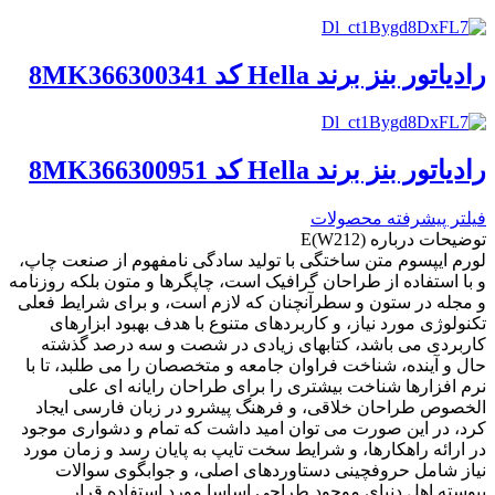
رادیاتور بنز برند Hella کد 8MK366300341
رادیاتور بنز برند Hella کد 8MK366300951
فیلتر پیشرفته محصولات
توضیحات درباره E(W212)
لورم ایپسوم متن ساختگی با تولید سادگی نامفهوم از صنعت چاپ،
و با استفاده از طراحان گرافیک است، چاپگرها و متون بلکه روزنامه
و مجله در ستون و سطرآنچنان که لازم است، و برای شرایط فعلی
تکنولوژی مورد نیاز، و کاربردهای متنوع با هدف بهبود ابزارهای
کاربردی می باشد، کتابهای زیادی در شصت و سه درصد گذشته
حال و آینده، شناخت فراوان جامعه و متخصصان را می طلبد، تا با
نرم افزارها شناخت بیشتری را برای طراحان رایانه ای علی
الخصوص طراحان خلاقی، و فرهنگ پیشرو در زبان فارسی ایجاد
کرد، در این صورت می توان امید داشت که تمام و دشواری موجود
در ارائه راهکارها، و شرایط سخت تایپ به پایان رسد و زمان مورد
نیاز شامل حروفچینی دستاوردهای اصلی، و جوابگوی سوالات
پیوسته اهل دنیای موجود طراحی اساسا مورد استفاده قرار