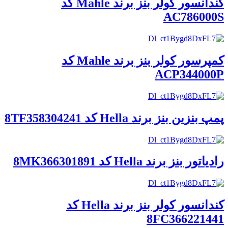
کندانسور کولر بنز برند Mahle کد
AC786000S
کمپرسور کولر بنز برند Mahle کد
ACP344000P
پمپ بنزین بنز برند Hella کد 8TF358304241
رادیاتور بنز برند Hella کد 8MK366301891
کندانسور کولر بنز برند Hella کد
8FC366221441