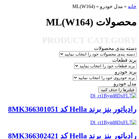
خانه
»
مدل خودرو
»
ML(W164)
محصولات ML(W164)
PRODUCT CATEGORY
دسته بندی محصولات
برند قطعات
برند خودرو
مدل خودرو
فیلترها را حذف کنید
رادیاتور بنز برند Hella کد 8MK366301051
رادیاتور بنز برند Hella کد 8MK366302421