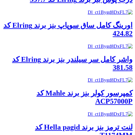
اورینگ کامل ساق سوپاپ بنز برند Elring کد
424.82
واشر کامل سر سیلندر بنز برند Elring کد
381.58
کمپرسور کولر بنز برند Mahle کد
ACP57000P
لنت ترمز بنز برند Hella pagid کد