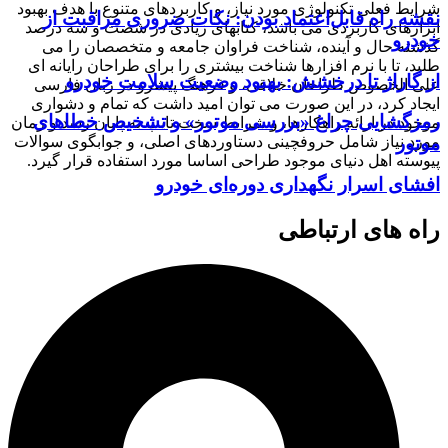
شرایط فعلی تکنولوژی مورد نیاز، و کاربردهای متنوع با هدف بهبود
نقشه راه قابل‌اعتماد بودن: نکات ضروری مراقبت از
ابزارهای کاربردی می باشد، کتابهای زیادی در شصت و سه درصد
خودرو
گذشته حال و آینده، شناخت فراوان جامعه و متخصصان را می
طلبد، تا با نرم افزارها شناخت بیشتری را برای طراحان رایانه ای
از گاراژ تا درخشش: بهبود وضعیت سلامت خودرو
علی الخصوص طراحان خلاقی، و فرهنگ پیشرو در زبان فارسی
ایجاد کرد، در این صورت می توان امید داشت که تمام و دشواری
رمزگشایی چراغ «بررسی موتور» و تشخیص خطاهای
موجود در ارائه راهکارها، و شرایط سخت تایپ به پایان رسد و زمان
مورد نیاز شامل حروفچینی دستاوردهای اصلی، و جوابگوی سوالات
موتور
پیوسته اهل دنیای موجود طراحی اساسا مورد استفاده قرار گیرد.
افشای اسرار نگهداری دوره‌ای خودرو
راه های ارتباطی