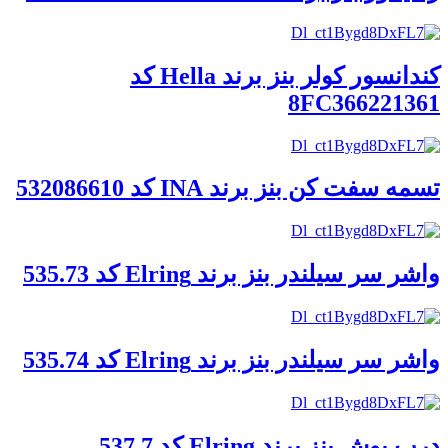
کندانسور کولر بنز برند Hella کد
8FC366221361
تسمه سفت کن بنز برند INA کد 532086610
واشر سر سیلندر بنز برند Elring کد 535.73
واشر سر سیلندر بنز برند Elring کد 535.74
درب پوش بنز برند Elring کد 537.7