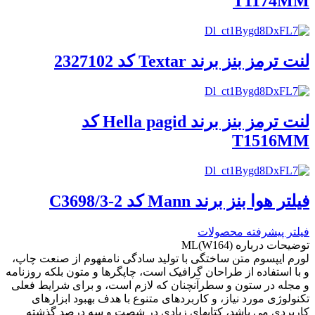
T1174MM
لنت ترمز بنز برند Textar کد 2327102
لنت ترمز بنز برند Hella pagid کد
T1516MM
فیلتر هوا بنز برند Mann کد C3698/3-2
فیلتر پیشرفته محصولات
توضیحات درباره ML(W164)
لورم ایپسوم متن ساختگی با تولید سادگی نامفهوم از صنعت چاپ،
و با استفاده از طراحان گرافیک است، چاپگرها و متون بلکه روزنامه
و مجله در ستون و سطرآنچنان که لازم است، و برای شرایط فعلی
تکنولوژی مورد نیاز، و کاربردهای متنوع با هدف بهبود ابزارهای
کاربردی می باشد، کتابهای زیادی در شصت و سه درصد گذشته