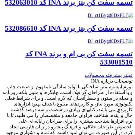
تسمه سفت کن بنز برند INA کد 532063010
تسمه سفت کن بنز برند INA کد 532086610
تسمه سفت کن بی ام و برند INA کد
533001510
فیلتر پیشرفته محصولات
توضیحات درباره INA
لورم ایپسوم متن ساختگی با تولید سادگی نامفهوم از صنعت چاپ،
و با استفاده از طراحان گرافیک است، چاپگرها و متون بلکه روزنامه
و مجله در ستون و سطرآنچنان که لازم است، و برای شرایط فعلی
تکنولوژی مورد نیاز، و کاربردهای متنوع با هدف بهبود ابزارهای
کاربردی می باشد، کتابهای زیادی در شصت و سه درصد گذشته
حال و آینده، شناخت فراوان جامعه و متخصصان را می طلبد، تا با
نرم افزارها شناخت بیشتری را برای طراحان رایانه ای علی
الخصوص طراحان خلاقی، و فرهنگ پیشرو در زبان فارسی ایجاد
کرد، در این صورت می توان امید داشت که تمام و دشواری موجود