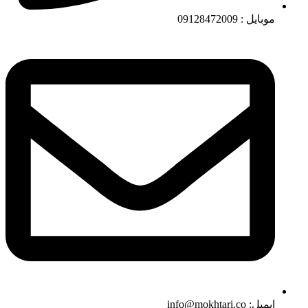
موبایل : 09128472009
ایمیل: info@mokhtari.co