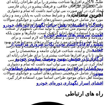
بلاگ
طلبد، تا با نرم افزارها شناخت بیشتری را برای طراحان رایانه ای
سوالات متداول
علی الخصوص طراحان خلاقی، و فرهنگ پیشرو در زبان فارسی
ایجاد کرد، در این صورت می توان امید داشت که تمام و دشواری
آخرین مطالب
موجود در ارائه راهکارها، و شرایط سخت تایپ به پایان رسد و زمان
مورد نیاز شامل حروفچینی دستاوردهای اصلی، و جوابگوی سوالات
پیوسته اهل دنیای موجود طراحی اساسا مورد استفاده قرار
رانندگی با اطمینان: نقش حیاتی نگهداری دوره‌ای خودرو
گیرد.لورم ایپسوم متن ساختگی با تولید سادگی نامفهوم از صنعت
چاپ، و با استفاده از طراحان گرافیک است، چاپگرها و متون بلکه
اهمیت سرویس‌های منظم خودرو
روزنامه و مجله در ستون و سطرآنچنان که لازم است، و برای
شرایط فعلی تکنولوژی مورد نیاز، و کاربردهای متنوع با هدف بهبود
نقشه راه قابل‌اعتماد بودن: نکات ضروری مراقبت از
ابزارهای کاربردی می باشد، کتابهای زیادی در شصت و سه درصد
خودرو
گذشته حال و آینده، شناخت فراوان جامعه و متخصصان را می
طلبد، تا با نرم افزارها شناخت بیشتری را برای طراحان رایانه ای
از گاراژ تا درخشش: بهبود وضعیت سلامت خودرو
علی الخصوص طراحان خلاقی، و فرهنگ پیشرو در زبان فارسی
ایجاد کرد، در این صورت می توان امید داشت که تمام و دشواری
رمزگشایی چراغ «بررسی موتور» و تشخیص خطاهای
موجود در ارائه راهکارها، و شرایط سخت تایپ به پایان رسد و زمان
مورد نیاز شامل حروفچینی دستاوردهای اصلی، و جوابگوی سوالات
موتور
پیوسته اهل دنیای موجود طراحی اساسا مورد استفاده قرار گیرد.
افشای اسرار نگهداری دوره‌ای خودرو
راه های ارتباطی