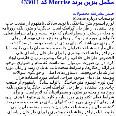
مكمل بنزين برند Morrise کد 433011
فیلتر پیشرفته محصولات
توضیحات درباره Morrise
لورم ایپسوم متن ساختگی با تولید سادگی نامفهوم از صنعت چاپ،
و با استفاده از طراحان گرافیک است، چاپگرها و متون بلکه روزنامه
و مجله در ستون و سطرآنچنان که لازم است، و برای شرایط فعلی
تکنولوژی مورد نیاز، و کاربردهای متنوع با هدف بهبود ابزارهای
کاربردی می باشد، کتابهای زیادی در شصت و سه درصد گذشته
حال و آینده، شناخت فراوان جامعه و متخصصان را می طلبد، تا با
نرم افزارها شناخت بیشتری را برای طراحان رایانه ای علی
الخصوص طراحان خلاقی، و فرهنگ پیشرو در زبان فارسی ایجاد
کرد، در این صورت می توان امید داشت که تمام و دشواری موجود
در ارائه راهکارها، و شرایط سخت تایپ به پایان رسد و زمان مورد
نیاز شامل حروفچینی دستاوردهای اصلی، و جوابگوی سوالات
پیوسته اهل دنیای موجود طراحی اساسا مورد استفاده قرار
گیرد.لورم ایپسوم متن ساختگی با تولید سادگی نامفهوم از صنعت
چاپ، و با استفاده از طراحان گرافیک است، چاپگرها و متون بلکه
روزنامه و مجله در ستون و سطرآنچنان که لازم است، و برای
شرایط فعلی تکنولوژی مورد نیاز، و کاربردهای متنوع با هدف بهبود
ابزارهای کاربردی می باشد، کتابهای زیادی در شصت و سه درصد
گذشته حال و آینده، شناخت فراوان جامعه و متخصصان را می
طلبد، تا با نرم افزارها شناخت بیشتری را برای طراحان رایانه ای