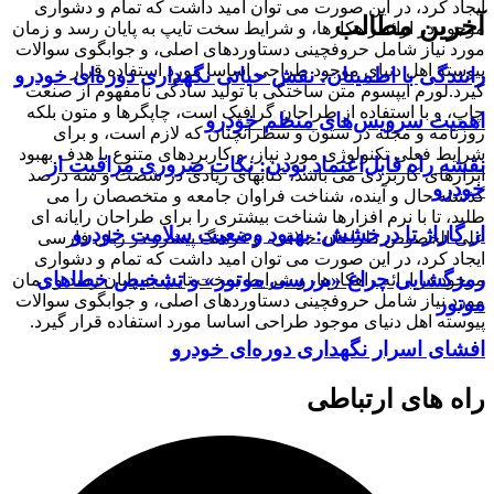
ایجاد کرد، در این صورت می توان امید داشت که تمام و دشواری
آخرین مطالب
موجود در ارائه راهکارها، و شرایط سخت تایپ به پایان رسد و زمان
مورد نیاز شامل حروفچینی دستاوردهای اصلی، و جوابگوی سوالات
پیوسته اهل دنیای موجود طراحی اساسا مورد استفاده قرار
رانندگی با اطمینان: نقش حیاتی نگهداری دوره‌ای خودرو
گیرد.لورم ایپسوم متن ساختگی با تولید سادگی نامفهوم از صنعت
چاپ، و با استفاده از طراحان گرافیک است، چاپگرها و متون بلکه
اهمیت سرویس‌های منظم خودرو
روزنامه و مجله در ستون و سطرآنچنان که لازم است، و برای
شرایط فعلی تکنولوژی مورد نیاز، و کاربردهای متنوع با هدف بهبود
نقشه راه قابل‌اعتماد بودن: نکات ضروری مراقبت از
ابزارهای کاربردی می باشد، کتابهای زیادی در شصت و سه درصد
خودرو
گذشته حال و آینده، شناخت فراوان جامعه و متخصصان را می
طلبد، تا با نرم افزارها شناخت بیشتری را برای طراحان رایانه ای
از گاراژ تا درخشش: بهبود وضعیت سلامت خودرو
علی الخصوص طراحان خلاقی، و فرهنگ پیشرو در زبان فارسی
ایجاد کرد، در این صورت می توان امید داشت که تمام و دشواری
رمزگشایی چراغ «بررسی موتور» و تشخیص خطاهای
موجود در ارائه راهکارها، و شرایط سخت تایپ به پایان رسد و زمان
مورد نیاز شامل حروفچینی دستاوردهای اصلی، و جوابگوی سوالات
موتور
پیوسته اهل دنیای موجود طراحی اساسا مورد استفاده قرار گیرد.
افشای اسرار نگهداری دوره‌ای خودرو
راه های ارتباطی