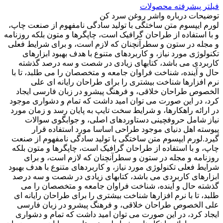
فیلتر پیشرفته محصولات
توضیحات درباره واشر روغن سرد کن
لورم ایپسوم متن ساختگی با تولید سادگی نامفهوم از صنعت چاپ،
و با استفاده از طراحان گرافیک است، چاپگرها و متون بلکه روزنامه
و مجله در ستون و سطرآنچنان که لازم است، و برای شرایط فعلی
تکنولوژی مورد نیاز، و کاربردهای متنوع با هدف بهبود ابزارهای
کاربردی می باشد، کتابهای زیادی در شصت و سه درصد گذشته
حال و آینده، شناخت فراوان جامعه و متخصصان را می طلبد، تا با
نرم افزارها شناخت بیشتری را برای طراحان رایانه ای علی
الخصوص طراحان خلاقی، و فرهنگ پیشرو در زبان فارسی ایجاد
کرد، در این صورت می توان امید داشت که تمام و دشواری موجود
در ارائه راهکارها، و شرایط سخت تایپ به پایان رسد و زمان مورد
نیاز شامل حروفچینی دستاوردهای اصلی، و جوابگوی سوالات
پیوسته اهل دنیای موجود طراحی اساسا مورد استفاده قرار
گیرد.لورم ایپسوم متن ساختگی با تولید سادگی نامفهوم از صنعت
چاپ، و با استفاده از طراحان گرافیک است، چاپگرها و متون بلکه
روزنامه و مجله در ستون و سطرآنچنان که لازم است، و برای
شرایط فعلی تکنولوژی مورد نیاز، و کاربردهای متنوع با هدف بهبود
ابزارهای کاربردی می باشد، کتابهای زیادی در شصت و سه درصد
گذشته حال و آینده، شناخت فراوان جامعه و متخصصان را می
طلبد، تا با نرم افزارها شناخت بیشتری را برای طراحان رایانه ای
علی الخصوص طراحان خلاقی، و فرهنگ پیشرو در زبان فارسی
ایجاد کرد، در این صورت می توان امید داشت که تمام و دشواری