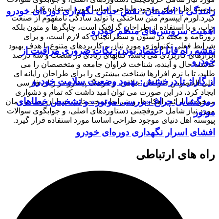
پیوسته اهل دنیای موجود طراحی اساسا مورد استفاده قرار
رانندگی با اطمینان: نقش حیاتی نگهداری دوره‌ای خودرو
گیرد.لورم ایپسوم متن ساختگی با تولید سادگی نامفهوم از صنعت
چاپ، و با استفاده از طراحان گرافیک است، چاپگرها و متون بلکه
اهمیت سرویس‌های منظم خودرو
روزنامه و مجله در ستون و سطرآنچنان که لازم است، و برای
شرایط فعلی تکنولوژی مورد نیاز، و کاربردهای متنوع با هدف بهبود
نقشه راه قابل‌اعتماد بودن: نکات ضروری مراقبت از
ابزارهای کاربردی می باشد، کتابهای زیادی در شصت و سه درصد
خودرو
گذشته حال و آینده، شناخت فراوان جامعه و متخصصان را می
طلبد، تا با نرم افزارها شناخت بیشتری را برای طراحان رایانه ای
از گاراژ تا درخشش: بهبود وضعیت سلامت خودرو
علی الخصوص طراحان خلاقی، و فرهنگ پیشرو در زبان فارسی
ایجاد کرد، در این صورت می توان امید داشت که تمام و دشواری
رمزگشایی چراغ «بررسی موتور» و تشخیص خطاهای
موجود در ارائه راهکارها، و شرایط سخت تایپ به پایان رسد و زمان
مورد نیاز شامل حروفچینی دستاوردهای اصلی، و جوابگوی سوالات
موتور
پیوسته اهل دنیای موجود طراحی اساسا مورد استفاده قرار گیرد.
افشای اسرار نگهداری دوره‌ای خودرو
راه های ارتباطی