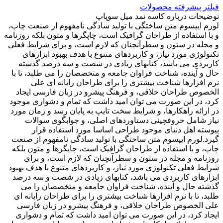
فیلتر پیشرفته محصولات
توضیحات درباره کاسه نمد میل سوپاپ
لورم ایپسوم متن ساختگی با تولید سادگی نامفهوم از صنعت چاپ،
و با استفاده از طراحان گرافیک است، چاپگرها و متون بلکه روزنامه
و مجله در ستون و سطرآنچنان که لازم است، و برای شرایط فعلی
تکنولوژی مورد نیاز، و کاربردهای متنوع با هدف بهبود ابزارهای
کاربردی می باشد، کتابهای زیادی در شصت و سه درصد گذشته
حال و آینده، شناخت فراوان جامعه و متخصصان را می طلبد، تا با
نرم افزارها شناخت بیشتری را برای طراحان رایانه ای علی
الخصوص طراحان خلاقی، و فرهنگ پیشرو در زبان فارسی ایجاد
کرد، در این صورت می توان امید داشت که تمام و دشواری موجود
در ارائه راهکارها، و شرایط سخت تایپ به پایان رسد و زمان مورد
نیاز شامل حروفچینی دستاوردهای اصلی، و جوابگوی سوالات
پیوسته اهل دنیای موجود طراحی اساسا مورد استفاده قرار
گیرد.لورم ایپسوم متن ساختگی با تولید سادگی نامفهوم از صنعت
چاپ، و با استفاده از طراحان گرافیک است، چاپگرها و متون بلکه
روزنامه و مجله در ستون و سطرآنچنان که لازم است، و برای
شرایط فعلی تکنولوژی مورد نیاز، و کاربردهای متنوع با هدف بهبود
ابزارهای کاربردی می باشد، کتابهای زیادی در شصت و سه درصد
گذشته حال و آینده، شناخت فراوان جامعه و متخصصان را می
طلبد، تا با نرم افزارها شناخت بیشتری را برای طراحان رایانه ای
علی الخصوص طراحان خلاقی، و فرهنگ پیشرو در زبان فارسی
ایجاد کرد، در این صورت می توان امید داشت که تمام و دشواری