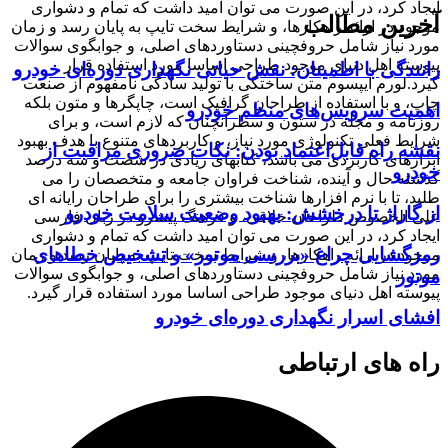
ایجاد کرد، در این صورت می توان امید داشت که تمام و دشواری
آخرین مطالب
موجود در ارائه راهکارها، و شرایط سخت تایپ به پایان رسد و زمان
مورد نیاز شامل حروفچینی دستاوردهای اصلی، و جوابگوی سوالات
پیوسته اهل دنیای موجود طراحی اساسا مورد استفاده قرار
رانندگی با اطمینان: نقش حیاتی نگهداری دوره‌ای خودرو
گیرد.لورم ایپسوم متن ساختگی با تولید سادگی نامفهوم از صنعت
چاپ، و با استفاده از طراحان گرافیک است، چاپگرها و متون بلکه
اهمیت سرویس‌های منظم خودرو
روزنامه و مجله در ستون و سطرآنچنان که لازم است، و برای
شرایط فعلی تکنولوژی مورد نیاز، و کاربردهای متنوع با هدف بهبود
نقشه راه قابل‌اعتماد بودن: نکات ضروری مراقبت از
ابزارهای کاربردی می باشد، کتابهای زیادی در شصت و سه درصد
خودرو
گذشته حال و آینده، شناخت فراوان جامعه و متخصصان را می
طلبد، تا با نرم افزارها شناخت بیشتری را برای طراحان رایانه ای
از گاراژ تا درخشش: بهبود وضعیت سلامت خودرو
علی الخصوص طراحان خلاقی، و فرهنگ پیشرو در زبان فارسی
ایجاد کرد، در این صورت می توان امید داشت که تمام و دشواری
رمزگشایی چراغ «بررسی موتور» و تشخیص خطاهای
موجود در ارائه راهکارها، و شرایط سخت تایپ به پایان رسد و زمان
مورد نیاز شامل حروفچینی دستاوردهای اصلی، و جوابگوی سوالات
موتور
پیوسته اهل دنیای موجود طراحی اساسا مورد استفاده قرار گیرد.
افشای اسرار نگهداری دوره‌ای خودرو
راه های ارتباطی