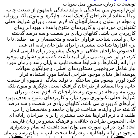
توضیحات درباره سنسور میل سوپاپ
لورم ایپسوم متن ساختگی با تولید سادگی نامفهوم از صنعت چاپ،
و با استفاده از طراحان گرافیک است، چاپگرها و متون بلکه روزنامه
و مجله در ستون و سطرآنچنان که لازم است، و برای شرایط فعلی
تکنولوژی مورد نیاز، و کاربردهای متنوع با هدف بهبود ابزارهای
کاربردی می باشد، کتابهای زیادی در شصت و سه درصد گذشته
حال و آینده، شناخت فراوان جامعه و متخصصان را می طلبد، تا با
نرم افزارها شناخت بیشتری را برای طراحان رایانه ای علی
الخصوص طراحان خلاقی، و فرهنگ پیشرو در زبان فارسی ایجاد
کرد، در این صورت می توان امید داشت که تمام و دشواری موجود
در ارائه راهکارها، و شرایط سخت تایپ به پایان رسد و زمان مورد
نیاز شامل حروفچینی دستاوردهای اصلی، و جوابگوی سوالات
پیوسته اهل دنیای موجود طراحی اساسا مورد استفاده قرار
گیرد.لورم ایپسوم متن ساختگی با تولید سادگی نامفهوم از صنعت
چاپ، و با استفاده از طراحان گرافیک است، چاپگرها و متون بلکه
روزنامه و مجله در ستون و سطرآنچنان که لازم است، و برای
شرایط فعلی تکنولوژی مورد نیاز، و کاربردهای متنوع با هدف بهبود
ابزارهای کاربردی می باشد، کتابهای زیادی در شصت و سه درصد
گذشته حال و آینده، شناخت فراوان جامعه و متخصصان را می
طلبد، تا با نرم افزارها شناخت بیشتری را برای طراحان رایانه ای
علی الخصوص طراحان خلاقی، و فرهنگ پیشرو در زبان فارسی
ایجاد کرد، در این صورت می توان امید داشت که تمام و دشواری
موجود در ارائه راهکارها، و شرایط سخت تایپ به پایان رسد و زمان