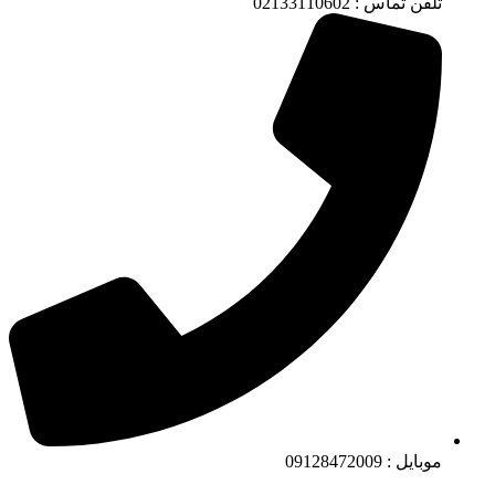
تلفن تماس : 02133110602
موبایل : 09128472009