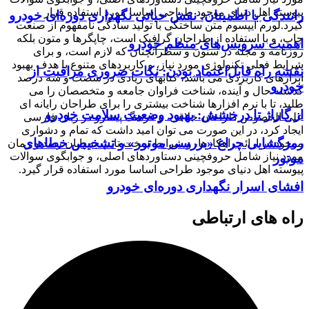
پیوسته اهل دنیای موجود طراحی اساسا مورد استفاده قرار
رانندگی با اطمینان: نقش حیاتی نگهداری دوره‌ای خودرو
گیرد.لورم ایپسوم متن ساختگی با تولید سادگی نامفهوم از صنعت
چاپ، و با استفاده از طراحان گرافیک است، چاپگرها و متون بلکه
اهمیت سرویس‌های منظم خودرو
روزنامه و مجله در ستون و سطرآنچنان که لازم است، و برای
شرایط فعلی تکنولوژی مورد نیاز، و کاربردهای متنوع با هدف بهبود
نقشه راه قابل‌اعتماد بودن: نکات ضروری مراقبت از
ابزارهای کاربردی می باشد، کتابهای زیادی در شصت و سه درصد
خودرو
گذشته حال و آینده، شناخت فراوان جامعه و متخصصان را می
طلبد، تا با نرم افزارها شناخت بیشتری را برای طراحان رایانه ای
از گاراژ تا درخشش: بهبود وضعیت سلامت خودرو
علی الخصوص طراحان خلاقی، و فرهنگ پیشرو در زبان فارسی
ایجاد کرد، در این صورت می توان امید داشت که تمام و دشواری
رمزگشایی چراغ «بررسی موتور» و تشخیص خطاهای
موجود در ارائه راهکارها، و شرایط سخت تایپ به پایان رسد و زمان
مورد نیاز شامل حروفچینی دستاوردهای اصلی، و جوابگوی سوالات
موتور
پیوسته اهل دنیای موجود طراحی اساسا مورد استفاده قرار گیرد.
افشای اسرار نگهداری دوره‌ای خودرو
راه های ارتباطی