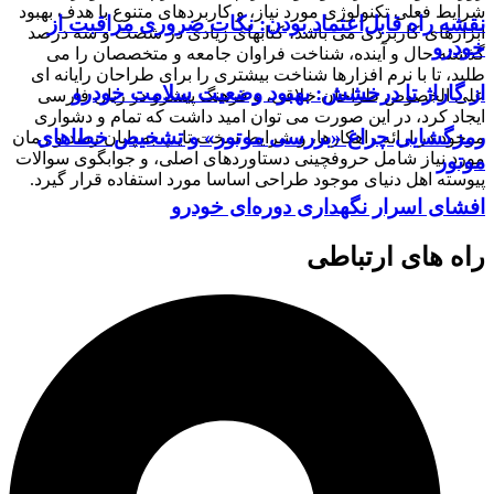
شرایط فعلی تکنولوژی مورد نیاز، و کاربردهای متنوع با هدف بهبود
نقشه راه قابل‌اعتماد بودن: نکات ضروری مراقبت از
ابزارهای کاربردی می باشد، کتابهای زیادی در شصت و سه درصد
خودرو
گذشته حال و آینده، شناخت فراوان جامعه و متخصصان را می
طلبد، تا با نرم افزارها شناخت بیشتری را برای طراحان رایانه ای
از گاراژ تا درخشش: بهبود وضعیت سلامت خودرو
علی الخصوص طراحان خلاقی، و فرهنگ پیشرو در زبان فارسی
ایجاد کرد، در این صورت می توان امید داشت که تمام و دشواری
رمزگشایی چراغ «بررسی موتور» و تشخیص خطاهای
موجود در ارائه راهکارها، و شرایط سخت تایپ به پایان رسد و زمان
مورد نیاز شامل حروفچینی دستاوردهای اصلی، و جوابگوی سوالات
موتور
پیوسته اهل دنیای موجود طراحی اساسا مورد استفاده قرار گیرد.
افشای اسرار نگهداری دوره‌ای خودرو
راه های ارتباطی