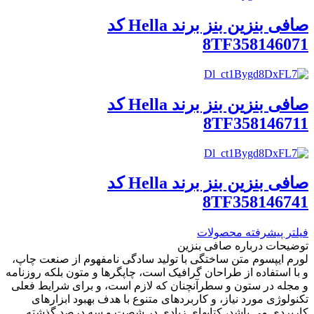
صافی بنزین بنز برند Hella کد
8TF358146071
صافی بنزین بنز برند Hella کد
8TF358146711
صافی بنزین بنز برند Hella کد
8TF358146741
فیلتر پیشرفته محصولات
توضیحات درباره صافی بنزین
لورم ایپسوم متن ساختگی با تولید سادگی نامفهوم از صنعت چاپ،
و با استفاده از طراحان گرافیک است، چاپگرها و متون بلکه روزنامه
و مجله در ستون و سطرآنچنان که لازم است، و برای شرایط فعلی
تکنولوژی مورد نیاز، و کاربردهای متنوع با هدف بهبود ابزارهای
کاربردی می باشد، کتابهای زیادی در شصت و سه درصد گذشته