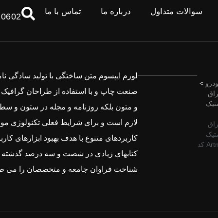
سوالات متداول
درباره ما
تماس با ما
10602
لورم ایپسوم متن ساختگی با تولید سادگی نام
درو
>
صنعت چاپ و با استفاده از طراحان گرافیک 
راق
ستیک
و متون بلکه روزنامه و مجله در ستون و سطر
لازم است و برای شرایط فعلی تکنولوژی مورد
راق
ستیک
کاربردهای متنوع با هدف بهبود ابزارهای کار
برند Artman کد
کتابهای زیادی در شصت و سه درصد گذشته حا
شناخت فراوان جامعه و متخصصان را می طل