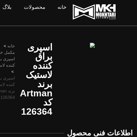
خانه
محصولات
بلاگ
اسپری
خانه
>
مکمل خو
براق
اسپری ب
کننده
کننده لا
>
لاستیک
اسپری ب
برند
کننده لا
Artman
126364
کد
126364
اطلاعات فنی محصول