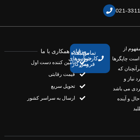
021-331
فهوم از
مزایای همکاری با ما
تماس با
مشاهده
کارشناس
خودروهای
است چاپگرها
تامین کننده دست اول
فروش
سازگار
آنچنان که
قیمت رقابتی
 نیاز و
تحویل سریع
بردی می باشد
ارسال به سراسر کشور
ل و آینده
بد