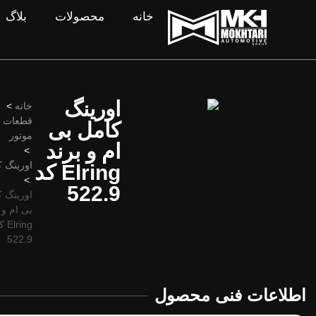
خانه
محصولات
بلاگ
اورینگ
خانه
>
قطعات
کامل بی
موتور
ام و برند
>
اورینگ 
Elring کد
>
522.9
اورینگ 
بی ام و 
lring
522.9
اطلاعات فنی محصول