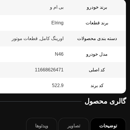
برند خودرو
بی ام و
برند قطعات
Elring
دسته بندی محصولات
اورینگ کامل, قطعات موتور
مدل خودرو
N46
کد اصلی
11668626471
کد برند
522.9
گالری محصول
توضیحات
تصاویر
ویدئوها