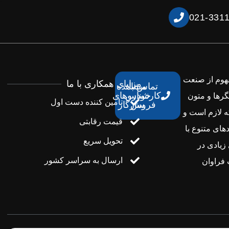
021-331
فهوم از صنعت
مزایای همکاری با ما
تماس با
مشاهده
کارشناس
خودروهای
گرها و متون
تامین کننده دست اول
فروش
سازگار
ه لازم است و
قیمت رقابتی
های متنوع با
تحویل سریع
زیادی در
ارسال به سراسر کشور
فراوان