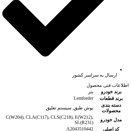
ارسال به سراسر کشور
اطلاعات فنی محصول
برند خودرو
بنز
Lemforder
برند قطعات
دسته بندی
بوش طبق, سیستم تعلیق
محصولات
C(W204), CLA(C117), CLS(C218), E(W212),
مدل خودرو
SL(R231)
A2043510442
کد اصلی