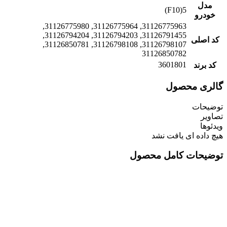
مدل
5(F10)
خودرو
31126775963, 31126775964, 31126775980,
31126791455, 31126794203, 31126794204,
کد اصلی
31126798107, 31126798108, 31126850781,
31126850782
3601801
کد برند
گالری محصول
توضیحات
تصاویر
ویدئوها
هیچ داده ای یافت نشد
توضیحات کامل محصول