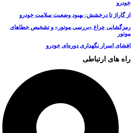
خودرو
از گاراژ تا درخشش: بهبود وضعیت سلامت خودرو
رمزگشایی چراغ «بررسی موتور» و تشخیص خطاهای
موتور
افشای اسرار نگهداری دوره‌ای خودرو
راه های ارتباطی