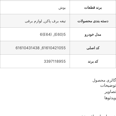
برند قطعات
بوش
دسته بندی محصولات
تیغه برف پاکن, لوازم برقی
مدل خودرو
5(E60), 6(E64)
کد اصلی
61610421055, 61610431438
کد برند
3397118955
گالری محصول
توضیحات
تصاویر
ویدئوها