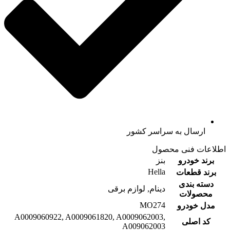
ارسال به سراسر کشور
اطلاعات فنی محصول
برند خودرو
بنز
Hella
برند قطعات
دسته بندی
دینام, لوازم برقی
محصولات
MO274
مدل خودرو
A0009060922, A0009061820, A0009062003,
کد اصلی
A009062003