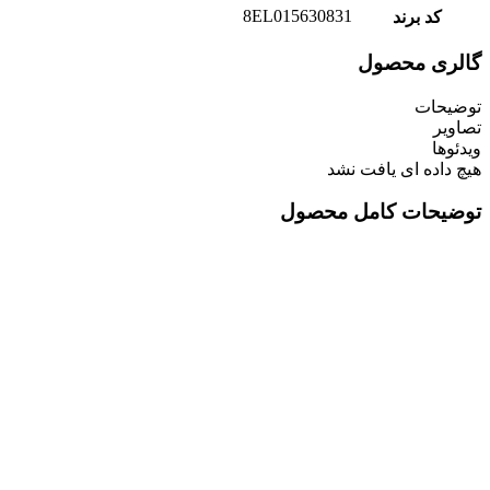
8EL015630831
کد برند
گالری محصول
توضیحات
تصاویر
ویدئوها
هیچ داده ای یافت نشد
توضیحات کامل محصول