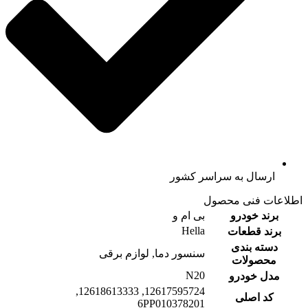
ارسال به سراسر کشور
اطلاعات فنی محصول
برند خودرو
بی ام و
Hella
برند قطعات
دسته بندی
سنسور دما, لوازم برقی
محصولات
N20
مدل خودرو
12617595724, 12618613333,
کد اصلی
6PP010378201