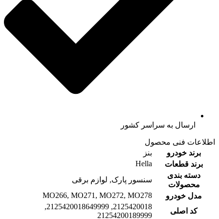
ارسال به سراسر کشور
اطلاعات فنی محصول
برند خودرو
بنز
Hella
برند قطعات
دسته بندی
سنسور پارک, لوازم برقی
محصولات
MO266, MO271, MO272, MO278
مدل خودرو
2125420018, 2125420018649999,
کد اصلی
21254200189999