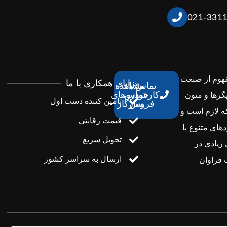
021-331
فهوم از صنعت
مزایای همکاری با ما
تماس با
مشاهده
کارشناس
خودروهای
گرها و متون
تامین کننده دست اول
فروش
سازگار
ه لازم است و
قیمت رقابتی
های متنوع با
تحویل سریع
 زیادی در
ارسال به سراسر کشور
فراوان