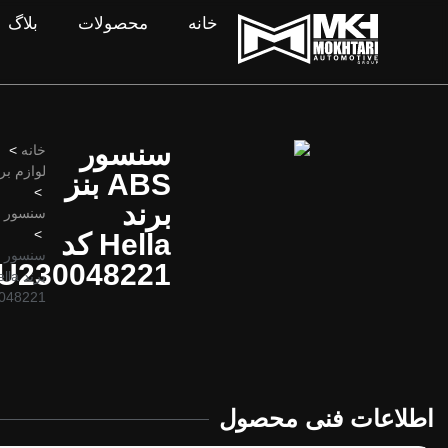
خانه
محصولات
بلاگ
سنسور
خانه
>
لوازم ب
ABS بنز
>
برند
سنسور ABS
>
Hella کد
U230048221
048221
اطلاعات فنی محصول