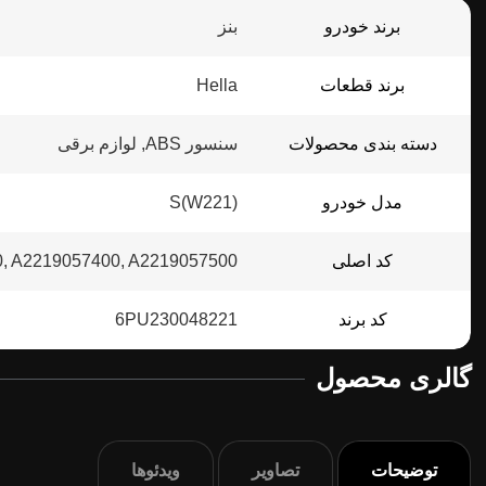
برند خودرو
بنز
برند قطعات
Hella
دسته بندی محصولات
سنسور ABS, لوازم برقی
مدل خودرو
S(W221)
کد اصلی
, A2219057400, A2219057500
کد برند
6PU230048221
گالری محصول
توضیحات
تصاویر
ویدئوها