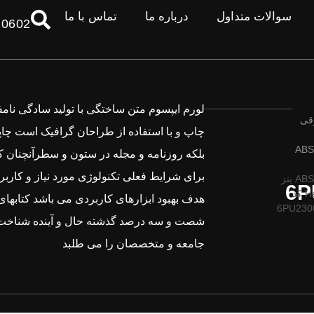
سوالات متداول
درباره ما
تماس با ما
10602
لورم ایپسوم متن ساختگی با تولید سادگی نام
رقی
چاپ و با استفاده از طراحان گرافیک است چاپ
بلکه روزنامه و مجله در ستون و سطرآنچنان ک
برای شرایط فعلی تکنولوژی مورد نیاز و کاربرد
سنسور ABS بنز
6P
برند Hella کد
هدف بهبود ابزارهای کاربردی می باشد کتابهای
6PU230
شصت و سه درصد گذشته حال و آینده شناخت 
جامعه و متخصصان را می طلبد