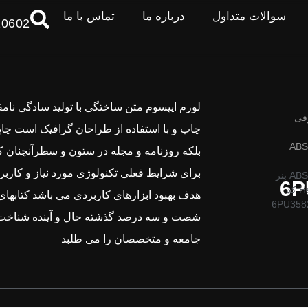
سوالات متداول
درباره ما
تماس با ما
10602
لورم ایپسوم متن ساختگی با تولید سادگی نام
رقی
چاپ و با استفاده از طراحان گرافیک است چاپ
بلکه روزنامه و مجله در ستون و سطرآنچنان ک
برای شرایط فعلی تکنولوژی مورد نیاز و کاربرد
سنسور ABS بنز
6P
برند Hella کد
هدف بهبود ابزارهای کاربردی می باشد کتابهای
6PU358
شصت و سه درصد گذشته حال و آینده شناخت 
جامعه و متخصصان را می طلبد