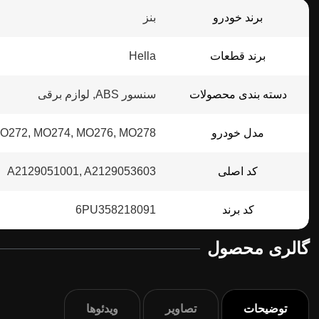
برند خودرو
بنز
برند قطعات
Hella
دسته بندی محصولات
سنسور ABS, لوازم برقی
مدل خودرو
O272, MO274, MO276, MO278
کد اصلی
A2129051001, A2129053603
کد برند
6PU358218091
گالری محصول
توضیحات
تصاویر
ویدئوها