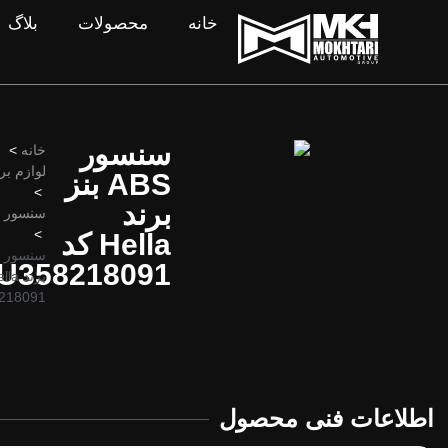
خانه
محصولات
بلاگ
سنسور
خانه
>
لوازم ب
ABS بنز
>
برند
سنسور ABS
>
Hella کد
U358218091
218091
اطلاعات فنی محصول