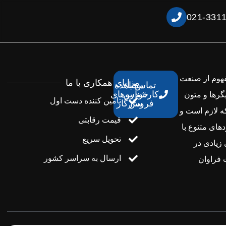
021-331
فهوم از صنعت
مزایای همکاری با ما
تماس با
مشاهده
کارشناس
خودروهای
گرها و متون
تامین کننده دست اول
فروش
سازگار
ه لازم است و
قیمت رقابتی
های متنوع با
تحویل سریع
 زیادی در
ارسال به سراسر کشور
فراوان