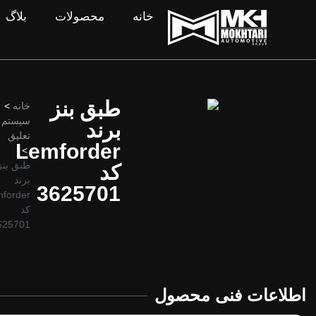
خانه
محصولات
بلاگ
طبق بنز
خانه
>
سیستم
برند
تعلیق
Lemforder
>
طبق بنز
کد
برند
3625701
forder
کد
625701
اطلاعات فنی محصول