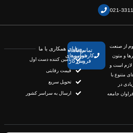
021-331
وم از صنعت
مزایای همکاری با ما
تماس با
مشاهده
کارشناس
خودروهای
ها و متون
تامین کننده دست اول
فروش
سازگار
لازم است و
قیمت رقابتی
ی متنوع با
تحویل سریع
یادی در
ارسال به سراسر کشور
راوان جامعه