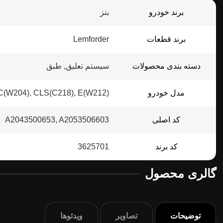
برند خودرو
بنز
برند قطعات
Lemforder
دسته بندی محصولات
سیستم تعلیق, طبق
مدل خودرو
C(W204), CLS(C218), E(W212)
کد اصلی
A2043500653, A2053506603
کد برند
3625701
گالری محصول
توضیحات
تصاویر
ویدئوها