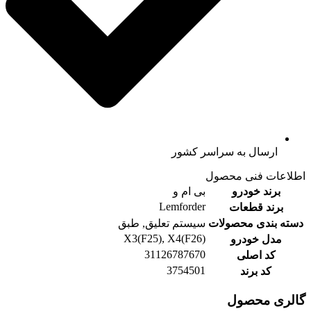
ارسال به سراسر کشور
اطلاعات فنی محصول
برند خودرو
بی ام و
Lemforder
برند قطعات
دسته بندی محصولات
سیستم تعلیق, طبق
X3(F25), X4(F26)
مدل خودرو
31126787670
کد اصلی
3754501
کد برند
گالری محصول