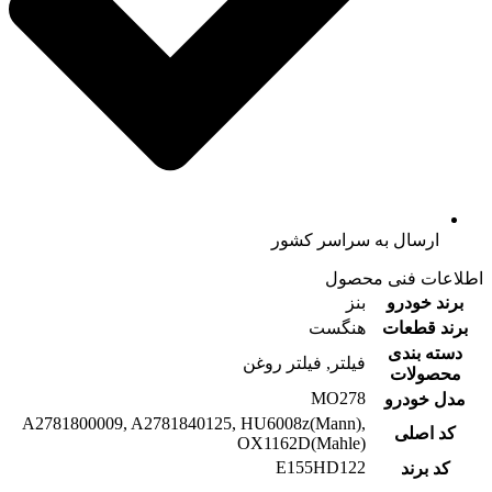
ارسال به سراسر کشور
اطلاعات فنی محصول
برند خودرو
بنز
برند قطعات
هنگست
دسته بندی
فیلتر, فیلتر روغن
محصولات
MO278
مدل خودرو
A2781800009, A2781840125, HU6008z(Mann),
کد اصلی
OX1162D(Mahle)
E155HD122
کد برند