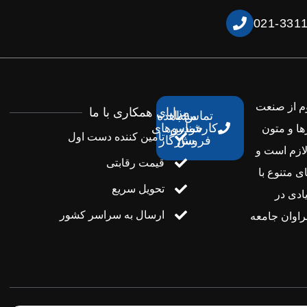
021-331
وم از صنعت
مزایای همکاری با ما
تماس با
مشاهده
کارشناس
خودروهای
ها و متون
تامین کننده دست اول
فروش
سازگار
لازم است و
قیمت رقابتی
ی متنوع با
تحویل سریع
ادی در
ارسال به سراسر کشور
اوان جامعه