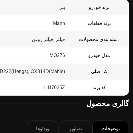
برند خودرو
بنز
برند قطعات
Mann
دسته بندی محصولات
فیلتر, فیلتر روغن
مدل خودرو
MO276
کد اصلی
D222(Hengs), OX814D(Mahle)
کد برند
HU7025Z
گالری محصول
توضیحات
تصاویر
ویدئوها