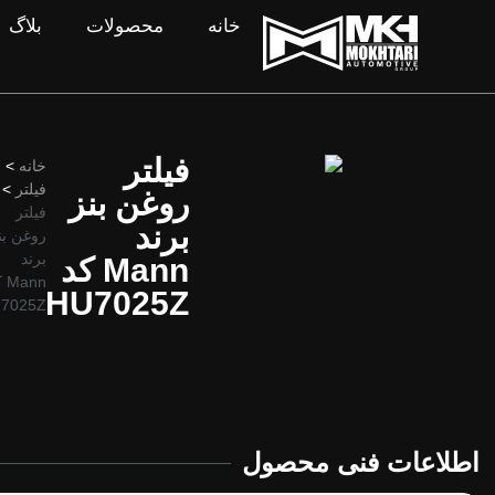
خانه
محصولات
بلاگ
فیلتر
خانه
>
فیلتر
>
روغن بنز
فیلتر
برند
روغن بن
برند
Mann کد
ann
HU7025Z
7025Z
اطلاعات فنی محصول