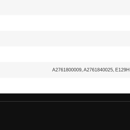
A2761800009, A2761840025, E129H