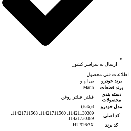
ارسال به سراسر کشور
اطلاعات فنی محصول
برند خودرو
بی ام و
Mann
برند قطعات
دسته بندی
فیلتر, فیلتر روغن
محصولات
3(E36)
مدل خودرو
11421130389, 11421711560, 11421711568,
کد اصلی
11421730389
HU926/3X
کد برند