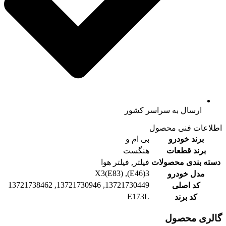
ارسال به سراسر کشور
اطلاعات فنی محصول
برند خودرو
بی ام و
برند قطعات
هنگست
دسته بندی محصولات
فیلتر, فیلتر هوا
3(E46), X3(E83)
مدل خودرو
13721730449, 13721730946, 13721738462
کد اصلی
E173L
کد برند
گالری محصول