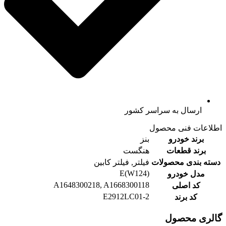
ارسال به سراسر کشور
اطلاعات فنی محصول
برند خودرو
بنز
برند قطعات
هنگست
دسته بندی محصولات
فیلتر, فیلتر کابین
E(W124)
مدل خودرو
A1648300218, A1668300118
کد اصلی
E2912LC01-2
کد برند
گالری محصول