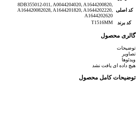
8DB355012-011, A0044204020, A1644200820,
کد اصلی
A164420082028, A1644201820, A1644202220,
A1644202620
T1516MM
کد برند
گالری محصول
توضیحات
تصاویر
ویدئوها
هیچ داده ای یافت نشد
توضیحات کامل محصول