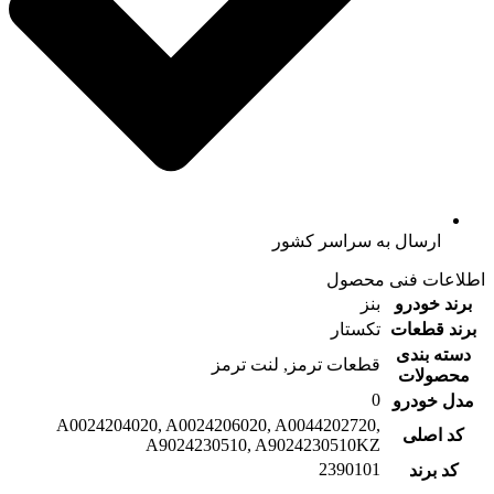
ارسال به سراسر کشور
اطلاعات فنی محصول
برند خودرو
بنز
برند قطعات
تکستار
دسته بندی
قطعات ترمز, لنت ترمز
محصولات
0
مدل خودرو
A0024204020, A0024206020, A0044202720,
کد اصلی
A9024230510, A9024230510KZ
2390101
کد برند