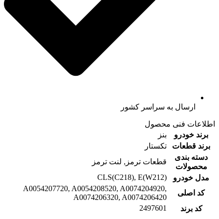
ارسال به سراسر کشور
اطلاعات فنی محصول
برند خودرو
بنز
برند قطعات
تکستار
دسته بندی
قطعات ترمز, لنت ترمز
محصولات
CLS(C218), E(W212)
مدل خودرو
A0054207720, A0054208520, A0074204920,
کد اصلی
A0074206320, A0074206420
2497601
کد برند