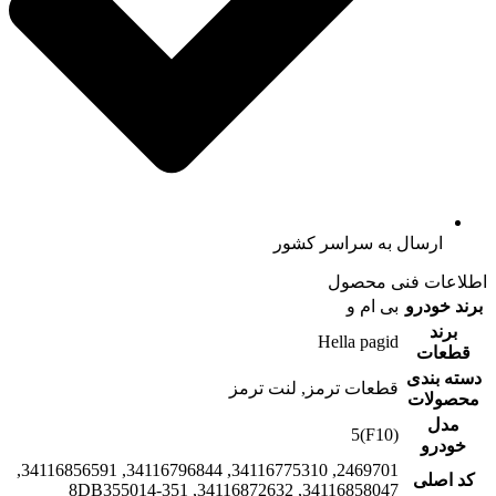
ارسال به سراسر کشور
اطلاعات فنی محصول
برند خودرو
بی ام و
برند
Hella pagid
قطعات
دسته بندی
قطعات ترمز, لنت ترمز
محصولات
مدل
(F10)5
خودرو
2469701, 34116775310, 34116796844, 34116856591,
کد اصلی
34116858047, 34116872632, 8DB355014-351