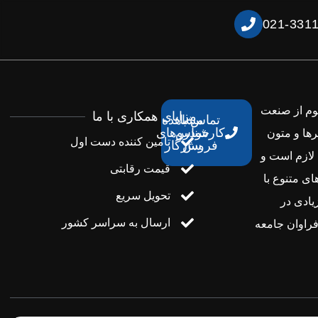
021-331
هوم از صنعت
مزایای همکاری با ما
تماس با
مشاهده
کارشناس
خودروهای
رها و متون
تامین کننده دست اول
فروش
سازگار
 لازم است و
قیمت رقابتی
ای متنوع با
تحویل سریع
یادی در
ارسال به سراسر کشور
راوان جامعه