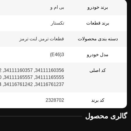
برند خودرو
بی ام و
برند قطعات
تکستار
دسته بندی محصولات
قطعات ترمز, لنت ترمز
مدل خودرو
3(E46)
کد اصلی
34116761237, 34116761242, 34116761244, 34119068842, 34119070047
کد برند
2328702
گالری محصول