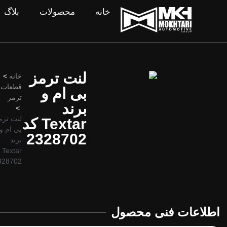
خانه
محصولات
بلاگ
لنت ترمز
خانه
>
قطعات
بی ام و
ترمز
برند
>
لنت ترم
Textar کد
بی ام و
2328702
برند
tar
328702
اطلاعات فنی محصول