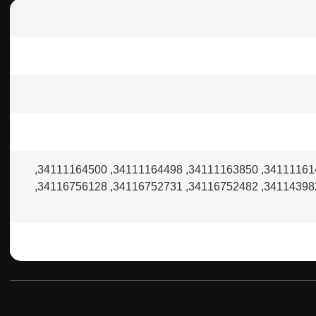
34111160356, 34111160357, 34111160532, 34111161437, 34111161438, 34111161445, 34111161446, 34111163850, 34111164498, 34111164500,
34111165555, 34111165557, 34112157570, 34112157571, 34112157572, 34112157616, 34114398211, 34116752482, 34116752731, 34116756128,