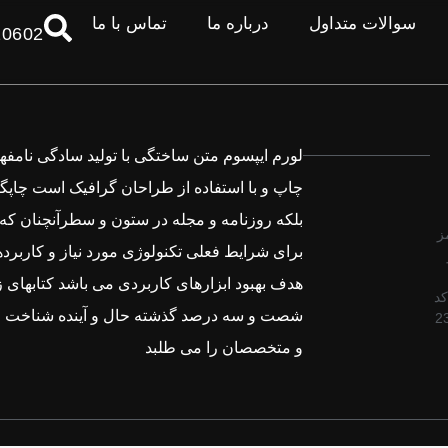
سوالات متداول
درباره ما
تماس با ما
10602
لورم ایپسوم متن ساختگی با تولید سادگی نامف
چاپ و با استفاده از طراحان گرافیک است چاپگ
بلکه روزنامه و مجله در ستون و سطرآنچنان که
ز
برای شرایط فعلی تکنولوژی مورد نیاز و کاربرده
هدف بهبود ابزارهای کاربردی می باشد کتابهای ز
Tex کد
شصت و سه درصد گذشته حال و آینده شناخت ف
2
و متخصصان را می طلبد