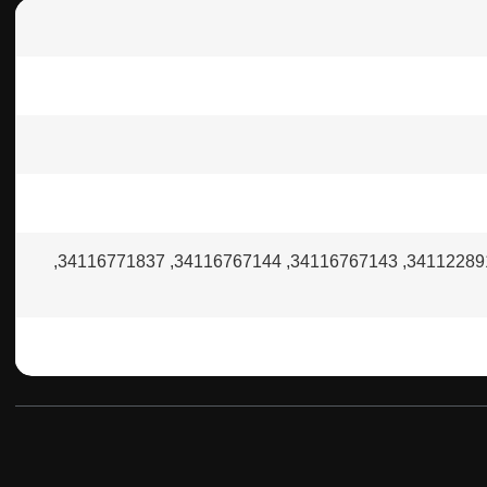
34106863292, 34106874809, 34106884263, 34112288854, 34112288855, 34112289143, 34112289145, 34116767143, 34116767144, 34116771837,