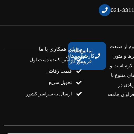
021-331
هوم از صنعت
مزایای همکاری با ما
تماس با
مشاهده
کارشناس
خودروهای
رها و متون
تامین کننده دست اول
فروش
سازگار
 لازم است و
قیمت رقابتی
ای متنوع با
تحویل سریع
یادی در
ارسال به سراسر کشور
راوان جامعه