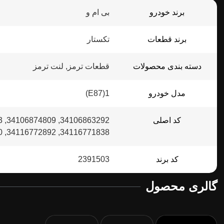
برند خودرو
بی ام و
برند قطعات
تکستار
دسته بندی محصولات
قطعات ترمز, لنت ترمز
مدل خودرو
1(E87)
کد اصلی
34116771838, 34116772892, 34116774050, 34116794056, 34116860016, 34118867474
کد برند
2391503
گالری محصول