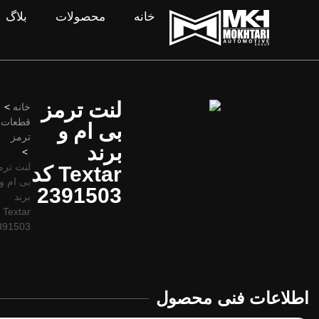
خانه
محصولات
بلاگ
لنت ترمز
خانه
>
قطعات
بی ام و
ترمز
برند
>
لنت ترم
Textar کد
بی ام و
2391503
برند
tar
391503
اطلاعات فنی محصول