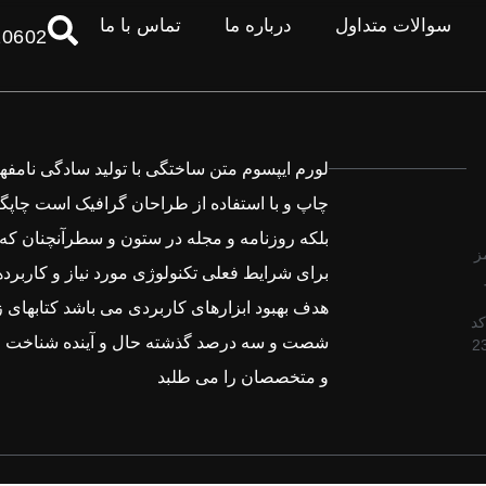
سوالات متداول
درباره ما
تماس با ما
10602
لورم ایپسوم متن ساختگی با تولید سادگی نامف
چاپ و با استفاده از طراحان گرافیک است چاپگ
بلکه روزنامه و مجله در ستون و سطرآنچنان که
ز
برای شرایط فعلی تکنولوژی مورد نیاز و کاربرده
هدف بهبود ابزارهای کاربردی می باشد کتابهای ز
Tex کد
شصت و سه درصد گذشته حال و آینده شناخت ف
2
و متخصصان را می طلبد