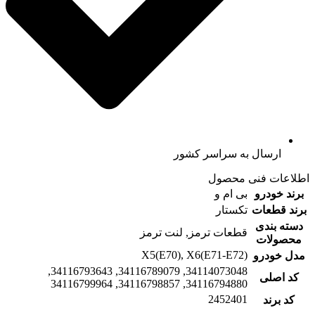
ارسال به سراسر کشور
اطلاعات فنی محصول
برند خودرو
بی ام و
برند قطعات
تکستار
دسته بندی
قطعات ترمز, لنت ترمز
محصولات
X5(E70), X6(E71-E72)
مدل خودرو
34114073048, 34116789079, 34116793643,
کد اصلی
34116794880, 34116798857, 34116799964
2452401
کد برند