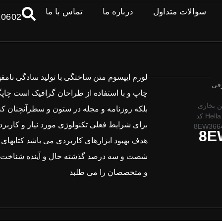
سوالات متداول
درباره ما
تماس با ما
10602
لورم ایپسوم متن ساختگی با تولید سادگی نامف
رقی
چاپ و با استفاده از طراحان گرافیک است چاپگ
ن بخاری
بلکه روزنامه و مجله در ستون و سطرآنچنان که
بنز برند Hella کد
برای شرایط فعلی تکنولوژی مورد نیاز و کاربرده
8EW366
8E
هدف بهبود ابزارهای کاربردی می باشد کتابهای 
شصت و سه درصد گذشته حال و آینده شناخت ف
و متخصصان را می طلبد