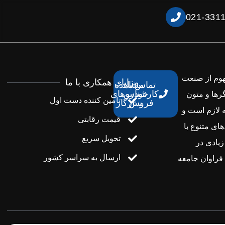
021-331
هوم از صنعت
مزایای همکاری با ما
تماس با
مشاهده
کارشناس
خودروهای
رها و متون
تامین کننده دست اول
فروش
سازگار
 لازم است و
قیمت رقابتی
ای متنوع با
تحویل سریع
زیادی در
ارسال به سراسر کشور
راوان جامعه