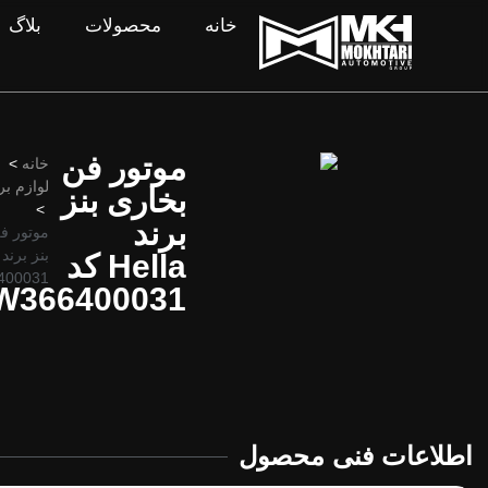
خانه
محصولات
بلاگ
موتور فن
خانه
>
لوازم ب
بخاری بنز
>
برند
موتور ف
Hella کد
400031
W366400031
اطلاعات فنی محصول