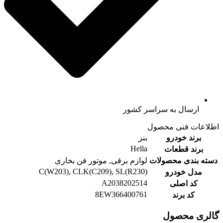
ارسال به سراسر کشور
اطلاعات فنی محصول
برند خودرو
بنز
Hella
برند قطعات
دسته بندی محصولات
لوازم برقی, موتور فن بخاری
C(W203), CLK(C209), SL(R230)
مدل خودرو
A2038202514
کد اصلی
8EW366400761
کد برند
گالری محصول