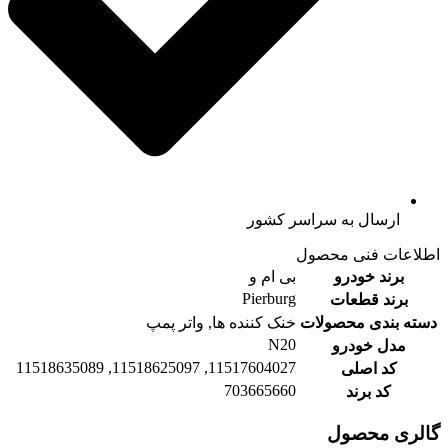
ارسال به سراسر کشور
اطلاعات فنی محصول
برند خودرو
بی ام و
Pierburg
برند قطعات
دسته بندی محصولات
خنک کننده ها, واتر پمپ
N20
مدل خودرو
11517604027, 11518625097, 11518635089
کد اصلی
703665660
کد برند
گالری محصول