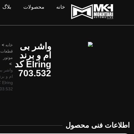
خانه
محصولات
بلاگ
واشر بی
خانه
>
قطعات
ام و برند
موتور
Elring کد
>
واشر ب
703.532
ام و برن
ring
03.532
اطلاعات فنی محصول