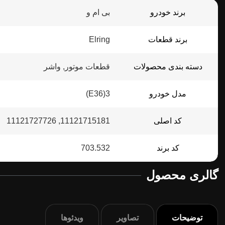
برند خودرو
بی ام و
برند قطعات
Elring
دسته بندی محصولات
قطعات موتور, واشر
مدل خودرو
3(E36)
کد اصلی
11121715181, 11121727726
کد برند
703.532
گالری محصول
توضیحات
تصاویر
ویدئوها