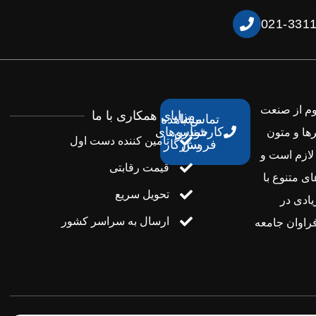
021-331
وم از صنعت
مزایای همکاری با ما
تماس با
مشاهده
کارشناس
خودروهای
ها و متون
تامین کننده دست اول
فروش
سازگار
لازم است و
قیمت رقابتی
ی متنوع با
تحویل سریع
یادی در
ارسال به سراسر کشور
راوان جامعه