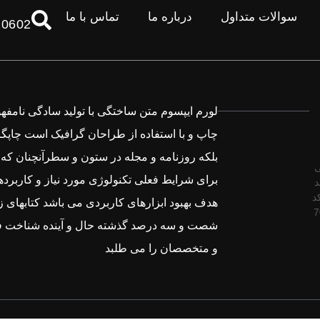
سوالات متداول
درباره ما
تماس با ما
10602
لورم ایپسوم متن ساختگی با تولید سادگی نامفه
چاپ و با استفاده از طراحان گرافیک است چاپگر
بلکه روزنامه و مجله در ستون و سطرآنچنان که 
ی
برای شرایط فعلی تکنولوژی مورد نیاز و کاربردها
د
El کد
هدف بهبود ابزارهای کاربردی می باشد کتابهای ز
7
شصت و سه درصد گذشته حال و آینده شناخت ف
و متخصصان را می طلبد