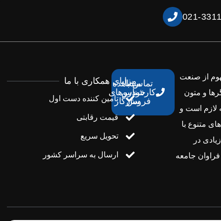
021-331
هوم از صنعت
مزایای همکاری با ما
تماس با
مشاهده
کارشناس
خودروهای
رها و متون
تامین کننده دست اول
فروش
سازگار
 لازم است و
قیمت رقابتی
ای متنوع با
تحویل سریع
یادی در
ارسال به سراسر کشور
راوان جامعه