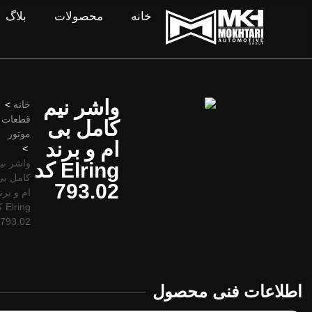
خانه
محصولات
بلاگ
واشر نیم
خانه
>
قطعات
کامل بی
موتور
ام و برند
>
واشر نی
Elring کد
کامل بی
793.02
ام و برن
ring
793.02
اطلاعات فنی محصول