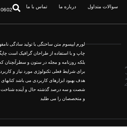
سوالات متداول
درباره ما
تماس با ما
10602
لورم ایپسوم متن ساختگی با تولید سادگی نامف
چاپ و با استفاده از طراحان گرافیک است چاپگ
بلکه روزنامه و مجله در ستون و سطرآنچنان که
م
برای شرایط فعلی تکنولوژی مورد نیاز و کاربرده
د
هدف بهبود ابزارهای کاربردی می باشد کتابهای ز
El کد
شصت و سه درصد گذشته حال و آینده شناخت ف
و متخصصان را می طلبد