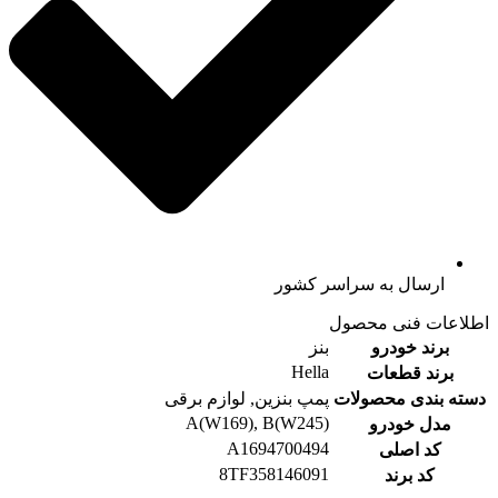
ارسال به سراسر کشور
اطلاعات فنی محصول
برند خودرو
بنز
Hella
برند قطعات
دسته بندی محصولات
پمپ بنزین, لوازم برقی
A(W169), B(W245)
مدل خودرو
A1694700494
کد اصلی
8TF358146091
کد برند