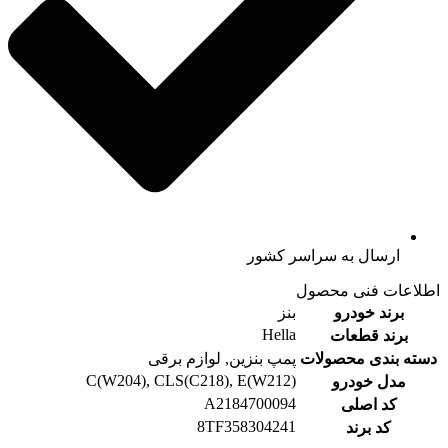
ارسال به سراسر کشور
اطلاعات فنی محصول
برند خودرو
بنز
Hella
برند قطعات
دسته بندی محصولات
پمپ بنزین, لوازم برقی
C(W204), CLS(C218), E(W212)
مدل خودرو
A2184700094
کد اصلی
8TF358304241
کد برند