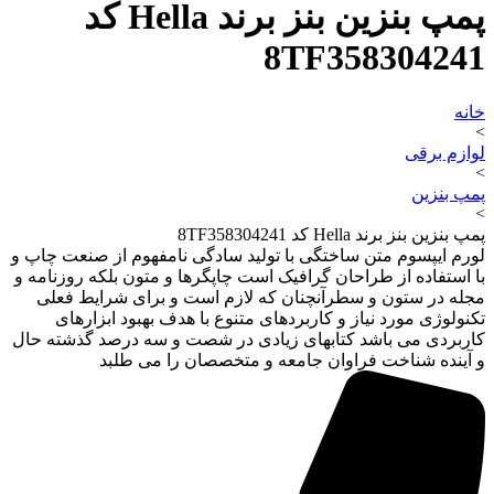
پمپ بنزین بنز برند Hella کد
8TF358304241
خانه
>
لوازم برقی
>
پمپ بنزین
>
پمپ بنزین بنز برند Hella کد 8TF358304241
لورم ایپسوم متن ساختگی با تولید سادگی نامفهوم از صنعت چاپ و
با استفاده از طراحان گرافیک است چاپگرها و متون بلکه روزنامه و
مجله در ستون و سطرآنچنان که لازم است و برای شرایط فعلی
تکنولوژی مورد نیاز و کاربردهای متنوع با هدف بهبود ابزارهای
کاربردی می باشد کتابهای زیادی در شصت و سه درصد گذشته حال
و آینده شناخت فراوان جامعه و متخصصان را می طلبد