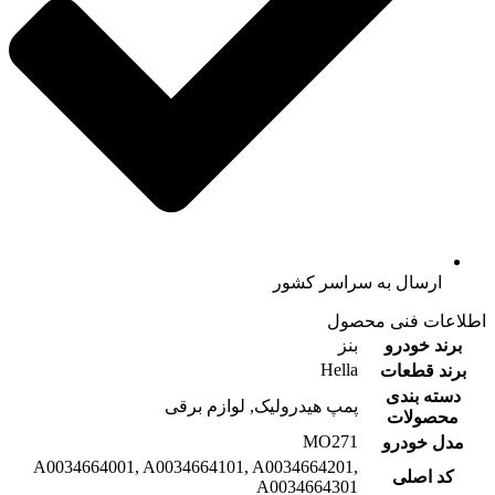
ارسال به سراسر کشور
اطلاعات فنی محصول
برند خودرو
بنز
Hella
برند قطعات
دسته بندی
پمپ هیدرولیک, لوازم برقی
محصولات
MO271
مدل خودرو
A0034664001, A0034664101, A0034664201,
کد اصلی
A0034664301