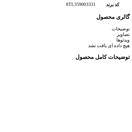
8TL359003331
کد برند
گالری محصول
توضیحات
تصاویر
ویدئوها
هیچ داده ای یافت نشد
توضیحات کامل محصول