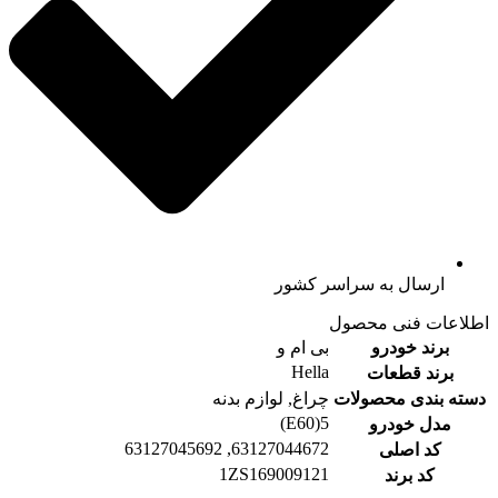
ارسال به سراسر کشور
اطلاعات فنی محصول
برند خودرو
بی ام و
Hella
برند قطعات
دسته بندی محصولات
چراغ, لوازم بدنه
5(E60)
مدل خودرو
63127044672, 63127045692
کد اصلی
1ZS169009121
کد برند