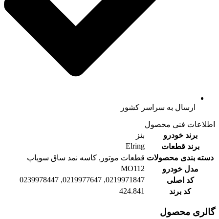
ارسال به سراسر کشور
اطلاعات فنی محصول
برند خودرو
بنز
Elring
برند قطعات
دسته بندی محصولات
قطعات موتور, کاسه نمد ساق سوپاپ
MO112
مدل خودرو
0219971847, 0219977647, 0239978447
کد اصلی
424.841
کد برند
گالری محصول