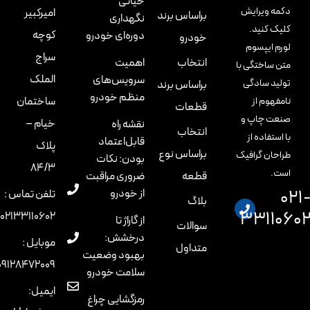
حیاتی
 ویرایش
امیرکبیر
براساس برند
نگهداری
 کنید.
کوچه
دوره‌ای خودرو
خودرو
 ایپسوم
سراج
انتخاب
اهمیت
ساختگی با
الملک
سرویس‌های
د سادگی
براساس برند
منظم خودرو
ساختمان
هوم از
قطعات
ت چاپ و
خیام –
نقشه راه
انتخاب
تفاده از
قابل‌اعتماد
پلاک
براساس نوع
ان گرافیک
بودن: نکات
84/3
.
قطعه
ضروری مراقبت
از خودرو
تلفن تماس :
بلاگ
3311
02133110602
از گاراژ تا
سوالات
درخشش:
موبایل :
متداول
بهبود وضعیت
09128472009
سلامت خودرو
ایمیل:
رمزگشایی چراغ