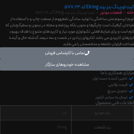
برند Elring کد 577.22
عات موتور
>
کیت اورینگ بنز برند Elring کد 577.22
وم متن ساختگی با تولید سادگی نامفهوم از صنعت چاپ و با استفاده از
افیک است چاپگرها و متون بلکه روزنامه و مجله در ستون و سطرآنچنان که
و برای شرایط فعلی تکنولوژی مورد نیاز و کاربردهای متنوع با هدف بهبود
کاربردی می باشد کتابهای زیادی در شصت و سه درصد گذشته حال و آینده
اوان جامعه و متخصصان را می طلبد
تماس با کارشناس فروش
مشاهده خودروهای سازگار
کاری با ما
 کننده دست اول
رقابتی
ل سریع
 به سراسر کشور
 فنی محصول
برند خودرو
بنز
برند قطعات
Elring